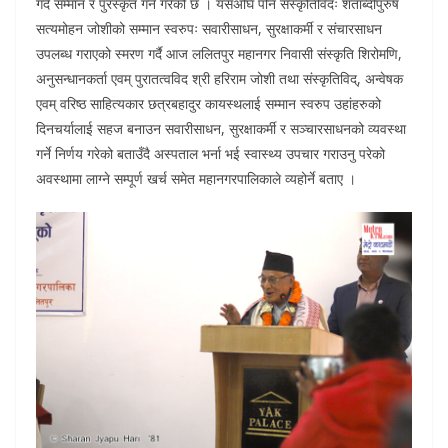
गर्दै सम्मान र पुरस्कृत गर्ने गरेको छ । यसअघि पनि संस्कृतिविदः शताब्दीपुरुष
सत्यमोहन जोशीको सम्मान स्वरुपः सवारीसाधन, सुरक्षाकर्मी र संचारसाधन
उपलब्ध गराएको स्मरण गर्दै आज ललितपुर महानगर निवासी संस्कृति शिरोमणि,
अनुसन्धानकर्ता एवम् पुरातत्वविद श्री हरिराम जोशी तथा संस्कृतिविद्, अन्वेषक
एवम् वरिष्ठ साहित्यकार छत्रबहादुर कायस्थलाई सम्मान स्वरुप उहांहरुको
दिनचर्यालाई सहज बनाउन सवारीसाधन, सुरक्षाकर्मी र सञ्चारसाधनको व्यवस्था
गर्ने निर्णय गरेको बताउँदै अस्पताल भर्ना भई स्वास्थ्य उपचार गराउनु परेको
अवस्थामा लाग्ने सम्पूर्ण खर्च समेत महानगरपालिकाले व्यहोर्ने बताए ।