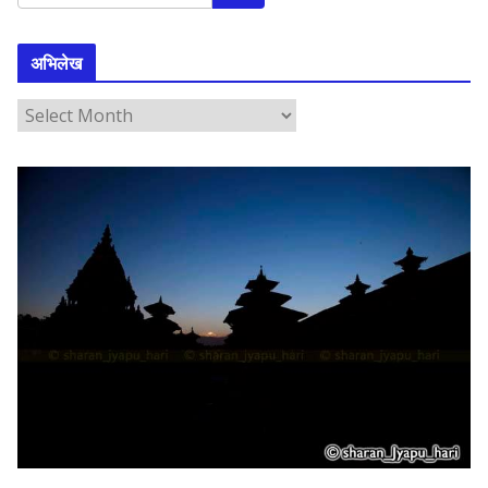
अभिलेख
अ
भि
ले
ख