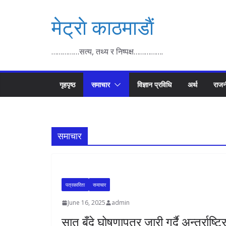
Skip
मेट्राे काठमाडाैं
to
content
……………सत्य, तथ्य र निष्पक्ष…………….
गृहपृष्ठ
समाचार
विज्ञान प्रविधि
अर्थ
राजन
समाचार
पत्रकारिता
समाचार
June 16, 2025
admin
सात बुँदे घोषणापत्र जारी गर्दै अन्तर्राष्