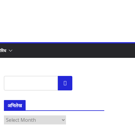
िविध
Search
अभिलेख
अ
भि
ले