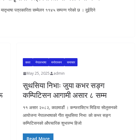
िय मातृभाषा पत्रकारिता सम्मेलन ११४५ सम्पन्न गरेको छ । दुईदिने
कला
नेपालभाषा
मनाेरञ्जन
समाचार
May 25, 2025
admin
सुथसिया निभाः जुया कभर सङ्ग
रू
कम्पिटिसन आगामी असार ८ सम्म
११ असार २०८२, काठमाडाैं । कन्फराक्टिभ मिडिया सोलुसनको
आयोजना नेपालभाषाको गीत सुथसिया निभाः को कभर सङ्ग
कम्पिटिसनको औपचारिक शुभारम्भ हिजो
Read More